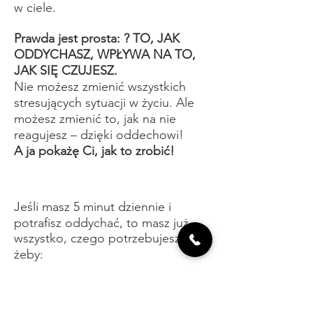
w ciele.
Prawda jest prosta: ? TO, JAK
ODDYCHASZ, WPŁYWA NA TO,
JAK SIĘ CZUJESZ.
Nie możesz zmienić wszystkich
stresujących sytuacji w życiu. Ale
możesz zmienić to, jak na nie
reagujesz – dzięki oddechowi!
A ja pokażę Ci, jak to zrobić!
Jeśli masz 5 minut dziennie i
potrafisz oddychać, to masz już
wszystko, czego potrzebujesz,
żeby:
✔️
Zredukować stres i napięcie
–
bez leków, suplementów i długich