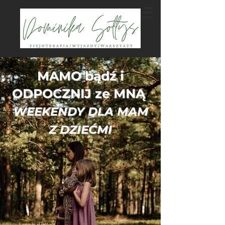
MAMO bądź i
ODPOCZNIJ ze MNĄ
WEEKENDY DLA MAM
Z DZIEĆMI