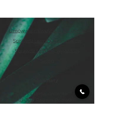
Umów się na wizytę w gabinecie
Sprawdź terminy warsztatów
Sprawdź terminy wyjazdów
Sklep
Gabinety
ul. Bohaterów 4a
21-300 Radzyń Podlaski
ul. Spółdzielcza 5c
21-400 Łuków​