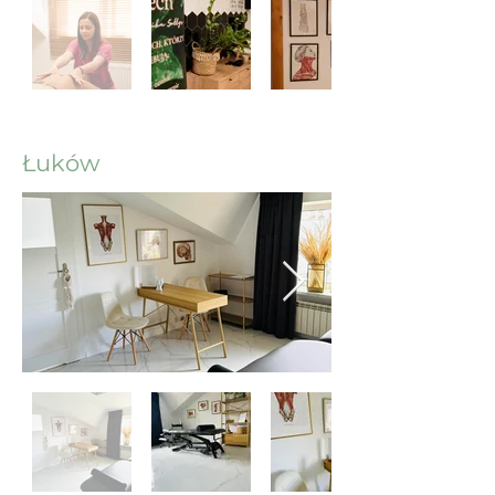
Łuków