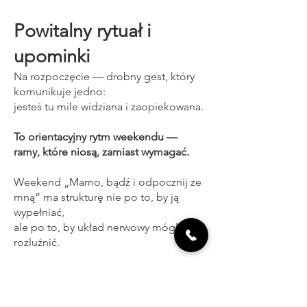
Powitalny rytuał i
upominki
Na rozpoczęcie — drobny gest, który
komunikuje jedno:
jesteś tu mile widziana i zaopiekowana.
To orientacyjny rytm weekendu —
ramy, które niosą, zamiast wymagać.
Weekend „Mamo, bądź i odpocznij ze
mną” ma strukturę nie po to, by ją
wypełniać,
ale po to, by układ nerwowy mógł się
rozluźnić.
Rytm dopasowuje się do pogody,
energii grupy i Waszych potrzeb.