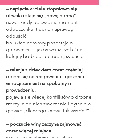
– napięcie w ciele stopniowo się
utrwala i staje się „nową normą”.
nawet kiedy pojawia się moment
odpoczynku, trudno naprawdę
odpuścić,
bo układ nerwowy pozostaje w
gotowości — jakby wciąż czekał na
kolejny bodziec lub trudną sytuację.
– relacja z dzieckiem coraz częściej
opiera się na reagowaniu i gaszeniu
emocji zamiast na spokojnym
prowadzeniu.
pojawia się więcej konfliktów o drobne
rzeczy, a po nich zmęczenie i pytanie w
głowie: „dlaczego znowu tak wyszło?”.
– poczucie winy zaczyna zajmować
coraz więcej miejsca.
wiesz, że się starasz, że czytasz,