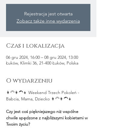
Rejestracja jest otwarta
Zobacz także inne wydarzenia
Czas i lokalizacja
06 gru 2024, 16:00 – 08 gru 2024, 13:00
Łuków, Klimki 36, 21-400 Łuków, Polska
O wydarzeniu
👩‍🦳👩‍🦱👧 Weekend Trzech Pokoleń - 
Babcia, Mama, Dziecko 👩‍🦳👩‍🦱👧
Czy jest coś piękniejszego niż wspólne 
chwile spędzone z najbliższymi kobietami w 
Twoim życiu?