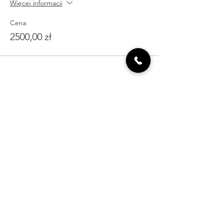
Więcej informacji
Cena
2500,00 zł
Udostępnij to
wydarzenie
Umów się na wizytę w gabinecie
Sprawdź terminy warsztatów
Sprawdź terminy wyjazdów