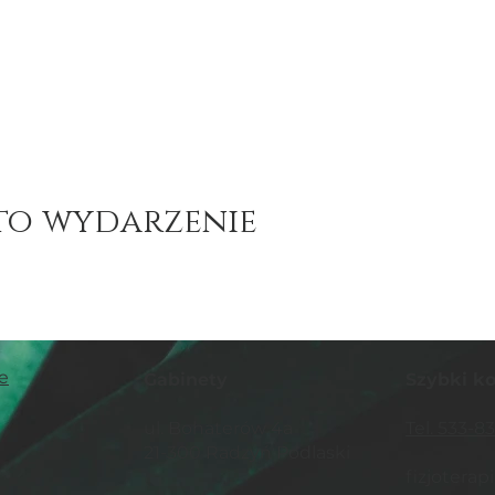
to wydarzenie
e
Gabinety
Szybki k
ul. Bohaterów 4a
Tel. 533-8
21-300 Radzyń Podlaski
fizjotera