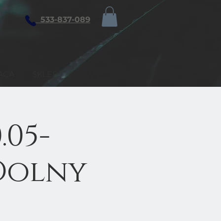
533-837-089
ACA
SKLEP
.05-
 Dolny