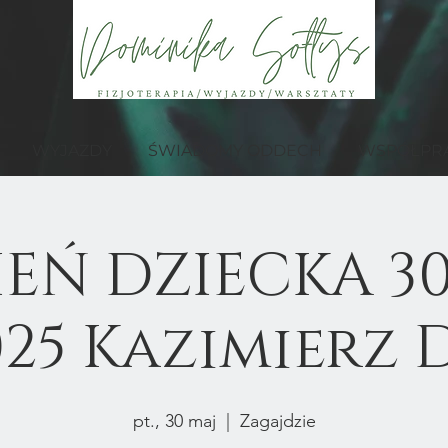
WYJAZDY
ŚWIADOMY ODDECH
WSPÓŁPR
EŃ DZIECKA 30
2025 Kazimierz
pt., 30 maj
  |  
Zagajdzie