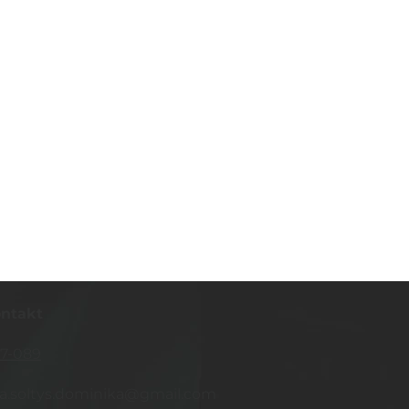
ontakt
37-089
pia.soltys.dominika@gmail.com