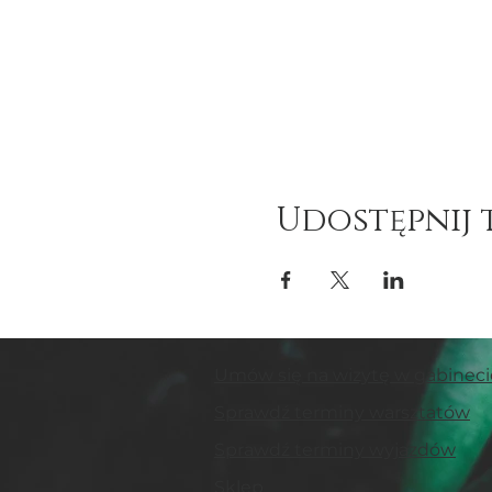
Udostępnij 
Umów się na wizytę w gabineci
Sprawdź terminy warsztatów
Sprawdź terminy wyjazdów
Sklep