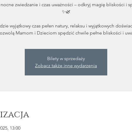
 nocne zwiedzanie i czas uważności – odkryj magię bliskości i 
✨🌿
dzie wyjątkowy czas pełen natury, relaksu i wyjątkowych doświa
ozwolą Mamom i Dzieciom spędzić chwile pełne bliskości i uw
Bilety w sprzedaży
Zobacz także inne wydarzenia
izacja
2025, 13:00