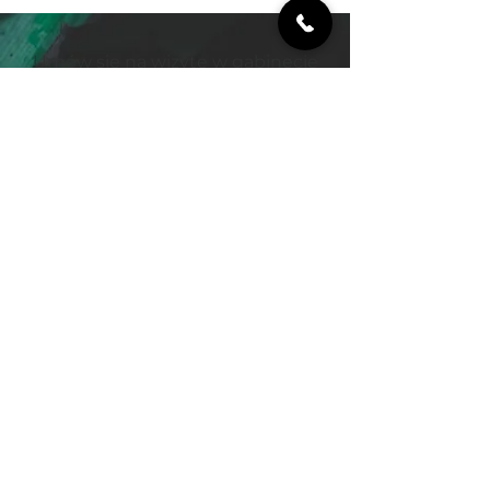
Umów się na wizytę w gabinecie
Sprawdź terminy warsztatów
Sprawdź terminy wyjazdów
Sklep
Gabinety
ul. Bohaterów 4a
21-300 Radzyń Podlaski
ul. Spółdzielcza 5c
21-400 Łuków​
Szybki kontakt