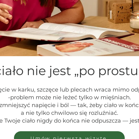
iało nie jest „po prostu
ięcie w karku, szczęce lub plecach wraca mimo 
-problem może nie leżeć tylko w mięśniach.
iejszyć napięcie i ból — tak, żeby ciało w końc
a nie tylko chwilowo się rozluźniać.
że Twoje ciało nigdy do końca nie odpuszcza — je
Umów pierwszą wizytę