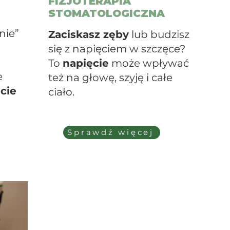
FIZJOTERAPIA
STOMATOLOGICZNA
gnie”
Zaciskasz zęby
lub budzisz
się z napięciem w szczęce?
To
napięcie
może wpływać
e
też na głowę, szyję i całe
cie
ciało.
Sprawdź więcej