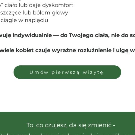
e” ciało lub daje dyskomfort
 szczęce lub bólem głowy
t ciągle w napięciu
uję indywidualnie — do Twojego ciała, nie do 
wiele kobiet czuje wyraźne rozluźnienie i ulgę w 
Umów pierwszą wizytę
To, co czujesz, da się zmienić -