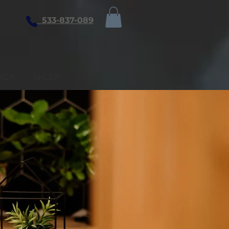
533-837-089
ACA
SKLEP