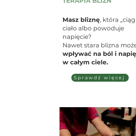
TERAPIA BLIZN
Masz bliznę
, która „cią
ciało albo powoduje
napięcie?
Nawet stara blizna moż
wpływać na ból i napię
w całym ciele.
Sprawdź więcej