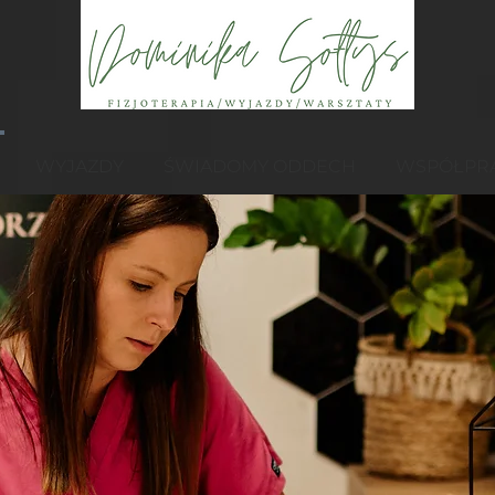
WYJAZDY
ŚWIADOMY ODDECH
WSPÓŁPR