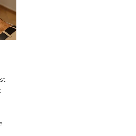
st
t
e.