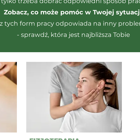
tylko trzeba dobrać odpowiedni sposób prac
Zobacz, co może pomóc w Twojej sytuacji
z tych form pracy odpowiada na inny proble
- sprawdź, która jest najbliższa Tobie