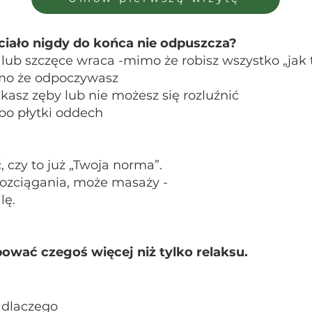
ciało nigdy do końca nie odpuszcza?
 lub szczęce wraca -mimo że robisz wszystko „jak 
imo że odpoczywasz
skasz zęby lub nie możesz się rozluźnić
lbo płytki oddech
 czy to już „Twoja norma”.
ozciągania, może masaży -
lę.
ować czegoś więcej niż tylko relaksu.
z dlaczego