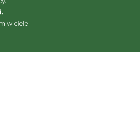
y.
.
m w ciele